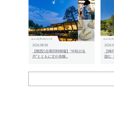
2026.08.06
2026.0
【関西5会場同時開催】“中秋の名
【神
月”とともに文化体験...
囲む「