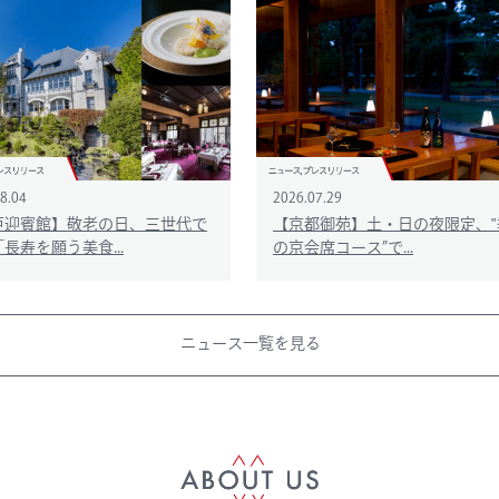
8.04
2026.07.29
戸迎賓館】敬老の日、三世代で
【京都御苑】土・日の夜限定、‟
長寿を願う美食...
の京会席コース”で...
ニュース一覧を見る