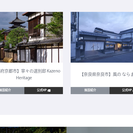
府京都市】寧々の道別邸 Kazeno
【奈良県奈良市】風の なら
Heritage
施設紹介
公式HP
施設紹介
公式HP