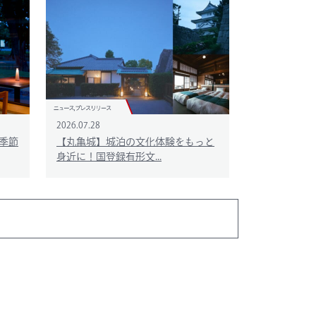
2026.07.28
季節
【丸亀城】城泊の文化体験をもっと
身近に！国登録有形文...