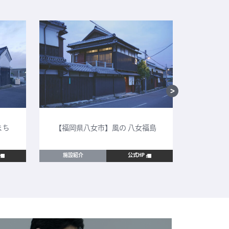
まち
【福岡県八女市】風の 八女福島
【鳥取
施設紹介
公式HP
施設紹