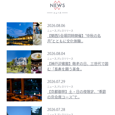
2026.08.06
ニュース,プレスリリース
【関西5会場同時開催】“中秋の名
月”とともに文化体験...
2026.08.04
ニュース,プレスリリース
【神戸迎賓館】敬老の日、三世代で囲
む「長寿を願う美食...
2026.07.29
ニュース,プレスリリース
【京都御苑】土・日の夜限定、‟季節
の京会席コース”で...
2026.07.28
ニュース,プレスリリース