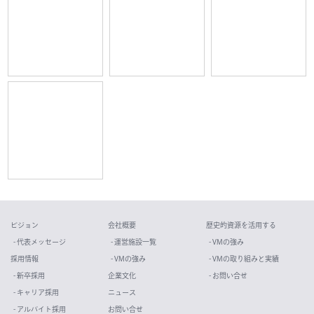
ビジョン
会社概要
歴史的資源を活用する
- 代表メッセージ
- 運営施設一覧
- VMの強み
採用情報
- VMの強み
- VMの取り組みと実績
- 新卒採用
企業文化
- お問い合せ
- キャリア採用
ニュース
- アルバイト採用
お問い合せ