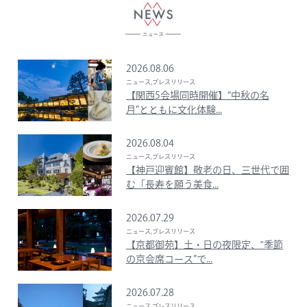
2026.08.06
ニュース,プレスリリース
【関西5会場同時開催】“中秋の名
月”とともに文化体験...
2026.08.04
ニュース,プレスリリース
【神戸迎賓館】敬老の日、三世代で囲
む「長寿を願う美食...
2026.07.29
ニュース,プレスリリース
【京都御苑】土・日の夜限定、‟季節
の京会席コース”で...
2026.07.28
ニュース,プレスリリース