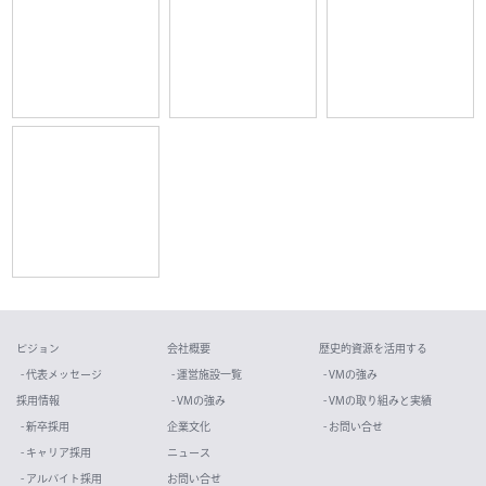
ビジョン
会社概要
歴史的資源を活用する
- 代表メッセージ
- 運営施設一覧
- VMの強み
採用情報
- VMの強み
- VMの取り組みと実績
- 新卒採用
企業文化
- お問い合せ
- キャリア採用
ニュース
- アルバイト採用
お問い合せ