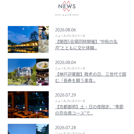
2026.08.06
ニュース,プレスリリース
【関西5会場同時開催】“中秋の名
月”とともに文化体験...
2026.08.04
ニュース,プレスリリース
【神戸迎賓館】敬老の日、三世代で囲
む「長寿を願う美食...
2026.07.29
ニュース,プレスリリース
【京都御苑】土・日の夜限定、‟季節
の京会席コース”で...
2026.07.28
ニュース,プレスリリース