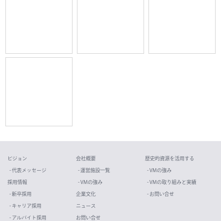
ビジョン
会社概要
歴史的資源を活用する
- 代表メッセージ
- 運営施設一覧
- VMの強み
採用情報
- VMの強み
- VMの取り組みと実績
- 新卒採用
企業文化
- お問い合せ
- キャリア採用
ニュース
- アルバイト採用
お問い合せ