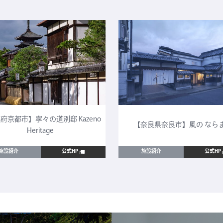
府京都市】寧々の道別邸 Kazeno
【奈良県奈良市】風の なら
Heritage
施設紹介
公式HP
施設紹介
公式HP