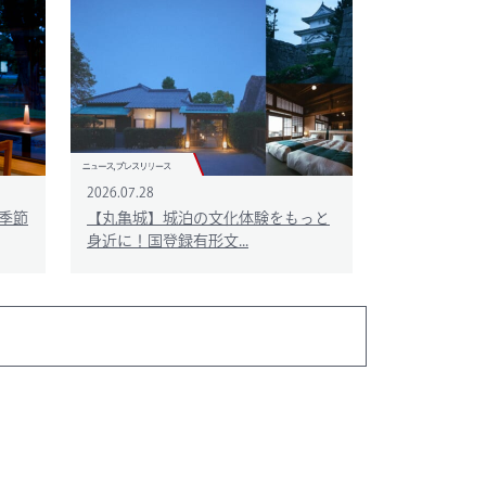
2026.07.28
季節
【丸亀城】城泊の文化体験をもっと
身近に！国登録有形文...