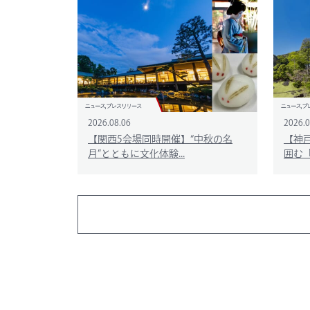
2026.08.06
2026.0
【関西5会場同時開催】“中秋の名
【神
月”とともに文化体験...
囲む「