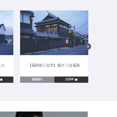
まち
【福岡県八女市】風の 八女福島
【鳥取
施設紹介
公式HP
施設紹