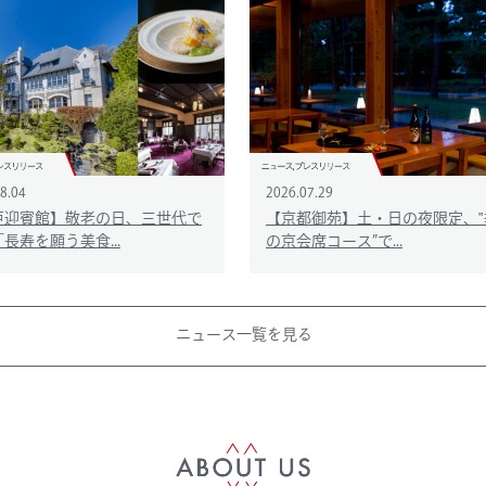
8.04
2026.07.29
戸迎賓館】敬老の日、三世代で
【京都御苑】土・日の夜限定、‟
長寿を願う美食...
の京会席コース”で...
ニュース一覧を見る