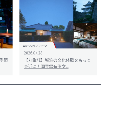
2026.07.28
季節
【丸亀城】城泊の文化体験をもっと
身近に！国登録有形文...