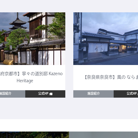
府京都市】寧々の道別邸 Kazeno
【奈良県奈良市】風の なら
Heritage
施設紹介
公式HP
施設紹介
公式HP