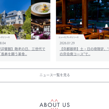
8.04
2026.07.29
戸迎賓館】敬老の日、三世代で
【京都御苑】土・日の夜限定、‟
長寿を願う美食...
の京会席コース”で...
ニュース一覧を見る