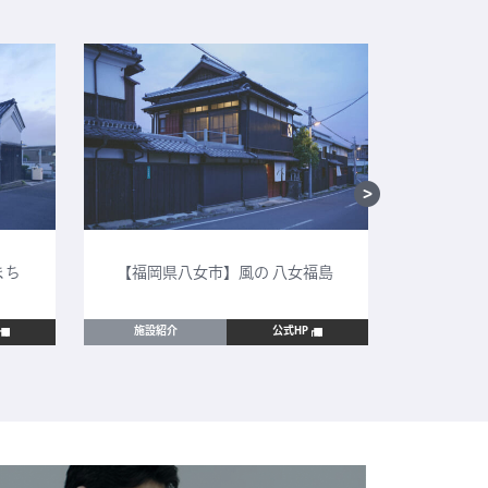
まち
【福岡県八女市】風の 八女福島
【鳥取
施設紹介
公式HP
施設紹