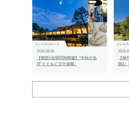
2026.08.06
2026.0
【関西5会場同時開催】“中秋の名
【神
月”とともに文化体験...
囲む「