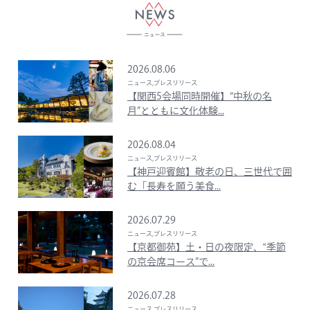
2026.08.06
ニュース,プレスリリース
【関西5会場同時開催】“中秋の名
月”とともに文化体験...
2026.08.04
ニュース,プレスリリース
【神戸迎賓館】敬老の日、三世代で囲
む「長寿を願う美食...
2026.07.29
ニュース,プレスリリース
【京都御苑】土・日の夜限定、‟季節
の京会席コース”で...
2026.07.28
ニュース,プレスリリース