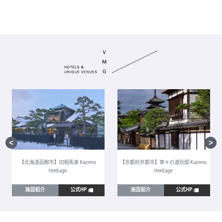
【北海道函館市】旧相馬家 Kazeno
【京都府京都市】寧々の道別邸 Kazeno
Heritage
Heritage
施設紹介
公式HP
施設紹介
公式HP