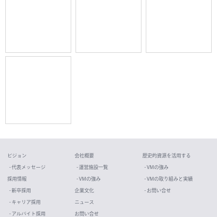
ビジョン
会社概要
歴史的資源を活用する
- 代表メッセージ
- 運営施設一覧
- VMの強み
採用情報
- VMの強み
- VMの取り組みと実績
- 新卒採用
企業文化
- お問い合せ
- キャリア採用
ニュース
- アルバイト採用
お問い合せ