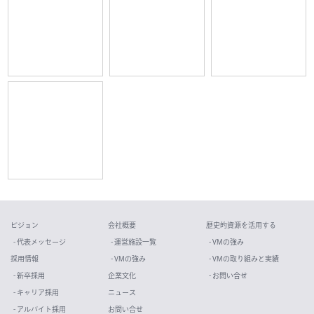
ビジョン
会社概要
歴史的資源を活用する
- 代表メッセージ
- 運営施設一覧
- VMの強み
採用情報
- VMの強み
- VMの取り組みと実績
- 新卒採用
企業文化
- お問い合せ
- キャリア採用
ニュース
- アルバイト採用
お問い合せ