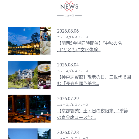
2026.08.06
ニュース,プレスリリース
【関西5会場同時開催】“中秋の名
月”とともに文化体験...
2026.08.04
ニュース,プレスリリース
【神戸迎賓館】敬老の日、三世代で囲
む「長寿を願う美食...
2026.07.29
ニュース,プレスリリース
【京都御苑】土・日の夜限定、‟季節
の京会席コース”で...
2026.07.28
ニュース,プレスリリース