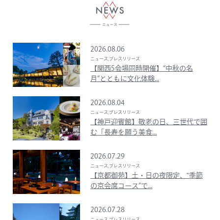
2026.08.06
ニュース,プレスリリース
【関西5会場同時開催】“中秋の名
月”とともに文化体験...
2026.08.04
ニュース,プレスリリース
【神戸迎賓館】敬老の日、三世代で囲
む「長寿を願う美食...
2026.07.29
ニュース,プレスリリース
【京都御苑】土・日の夜限定、‟季節
の京会席コース”で...
2026.07.28
ニュース,プレスリリース