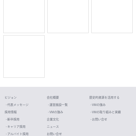
ビジョン
会社概要
歴史的資源を活用する
- 代表メッセージ
- 運営施設一覧
- VMの強み
採用情報
- VMの強み
- VMの取り組みと実績
- 新卒採用
企業文化
- お問い合せ
- キャリア採用
ニュース
- アルバイト採用
お問い合せ