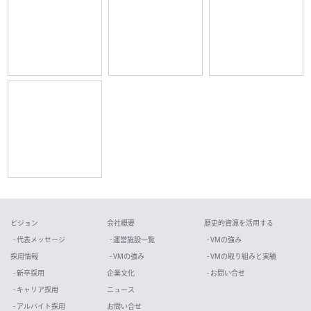
ビジョン
会社概要
歴史的資源を活用する
- 代表メッセージ
- 運営施設一覧
- VMの強み
採用情報
- VMの強み
- VMの取り組みと実績
- 新卒採用
企業文化
- お問い合せ
- キャリア採用
ニュース
- アルバイト採用
お問い合せ