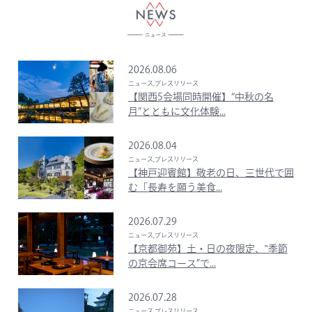
2026.08.06
ニュース,プレスリリース
【関西5会場同時開催】“中秋の名
月”とともに文化体験...
2026.08.04
ニュース,プレスリリース
【神戸迎賓館】敬老の日、三世代で囲
む「長寿を願う美食...
2026.07.29
ニュース,プレスリリース
【京都御苑】土・日の夜限定、‟季節
の京会席コース”で...
2026.07.28
ニュース,プレスリリース