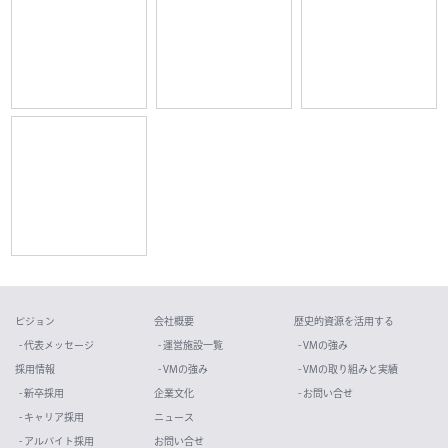
ビジョン
会社概要
歴史的資源を活用する
- 代表メッセージ
- 運営施設一覧
- VMの強み
採用情報
- VMの強み
- VMの取り組みと実績
- 新卒採用
企業文化
- お問い合せ
- キャリア採用
ニュース
- アルバイト採用
お問い合せ