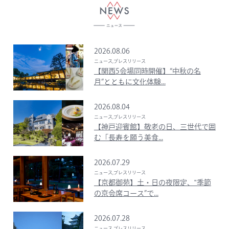
2026.08.06
ニュース,プレスリリース
【関西5会場同時開催】“中秋の名
月”とともに文化体験...
2026.08.04
ニュース,プレスリリース
【神戸迎賓館】敬老の日、三世代で囲
む「長寿を願う美食...
2026.07.29
ニュース,プレスリリース
【京都御苑】土・日の夜限定、‟季節
の京会席コース”で...
2026.07.28
ニュース,プレスリリース