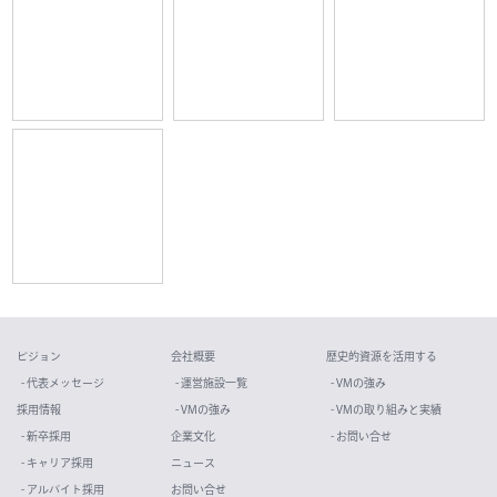
ビジョン
会社概要
歴史的資源を活用する
- 代表メッセージ
- 運営施設一覧
- VMの強み
採用情報
- VMの強み
- VMの取り組みと実績
- 新卒採用
企業文化
- お問い合せ
- キャリア採用
ニュース
- アルバイト採用
お問い合せ