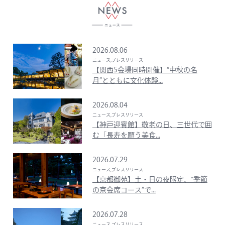
2026.08.06
ニュース,プレスリリース
【関西5会場同時開催】“中秋の名
月”とともに文化体験...
2026.08.04
ニュース,プレスリリース
【神戸迎賓館】敬老の日、三世代で囲
む「長寿を願う美食...
2026.07.29
ニュース,プレスリリース
【京都御苑】土・日の夜限定、‟季節
の京会席コース”で...
2026.07.28
ニュース,プレスリリース